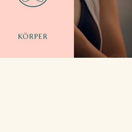
mmunsystem, Bewegungsapparat,
giftung, Ernährung, Mikronährstoffe,
Darm, Mitochondrien
KÖRPER
mmunsystem, Bewegungsapparat,
giftung, Ernährung, Mikronährstoffe,
Darm, Mitochondrien