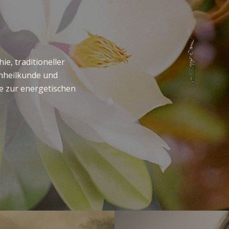
e, traditioneller
enheilkunde und
e zur energetischen