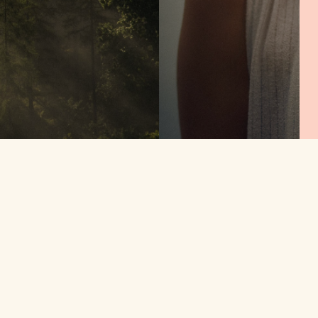
I
Ent
I
Ent