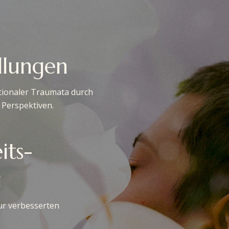
ellungen
tionaler Traumata durch
Perspektiven.
its-
g
zur verbesserten