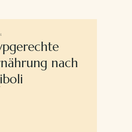
4
ypgerechte
rnährung nach
iboli