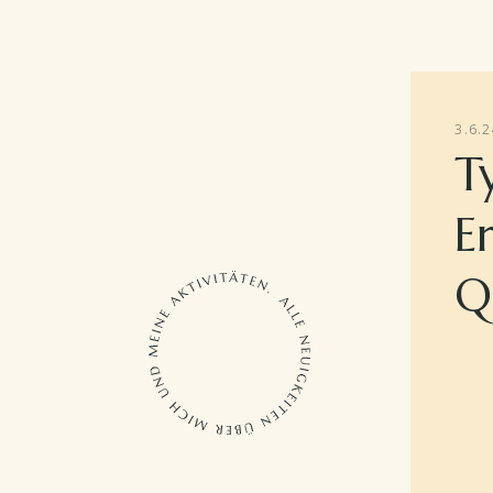
3.6.2
T
E
Q